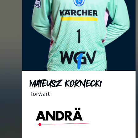
1
Mateusz Kornecki
Torwart