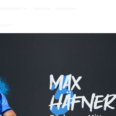
achhaltigkeit
Jobarena
Hauptverein
dszone
3
Max
Häfner