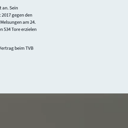
 an. Sein
st 2017 gegen den
T Melsungen am 24.
en 534 Tore erzielen
r Vertrag beim TVB