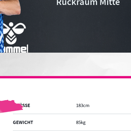
Rückraum Mitte
GRÖSSE
183
cm
GEWICHT
85
kg