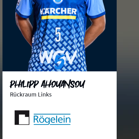
5
Philipp Ahouansou
Rückraum Links