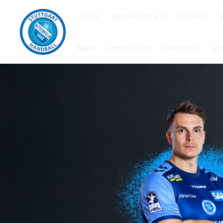
Club
Businesszone
Presse
N
News
Sportszone
Fanzone
Ki