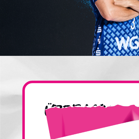
über
Max