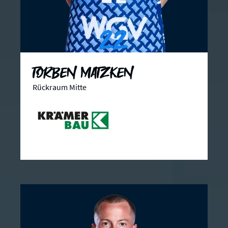
22
Torben Matzken
Rückraum Mitte