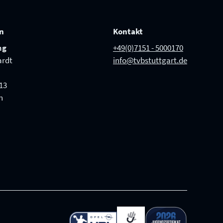
on
Kontakt
ng
+49(0)7151 - 5000170
ardt
info@tvbstuttgart.de
13
n