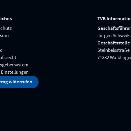
liches
TVB Informati
chutz
Geschäftsführu
ssum
Jürgen Schweik
Geschäftsstelle
nd
Steinbeisstraße 
ufsrecht
71332 Waiblinge
sgebersystem
 Einstellungen
trag widerrufen