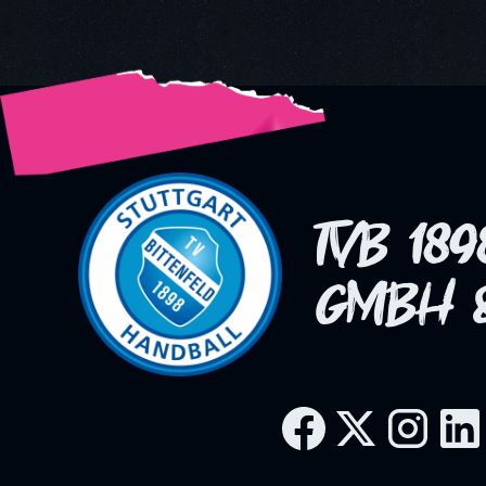
nächste Runde.
TVB 18
GMBH &