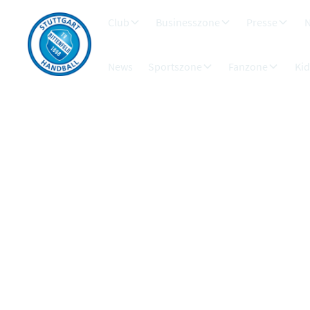
Club
Businesszone
Presse
N
News
Sportszone
Fanzone
Ki