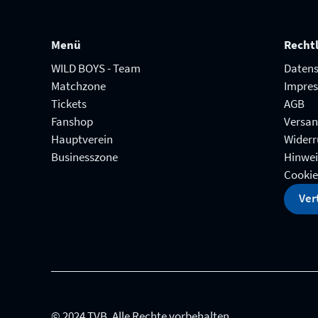
Menü
Recht
WILD BOYS - Team
Datens
Matchzone
Impre
Tickets
AGB
Fanshop
Versa
Hauptverein
Widerr
Businesszone
Hinwei
Cookie
Ver
© 2024 TVB. Alle Rechte vorbehalten.