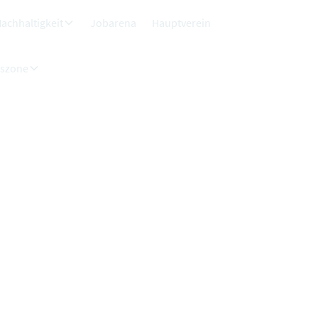
achhaltigkeit
Jobarena
Hauptverein
dszone