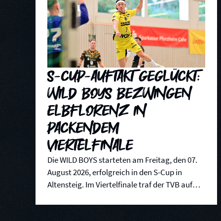
S-Cup-Auftakt geglückt:
WILD BOYS bezwingen
Elbflorenz in
packendem
Viertelfinale
Die WILD BOYS starteten am Freitag, den 07.
August 2026, erfolgreich in den S-Cup in
Altensteig. Im Viertelfinale traf der TVB auf
den HC Elbflorenz Dresden und sicherte sich in
einer spannenden Partie den Einzug in die